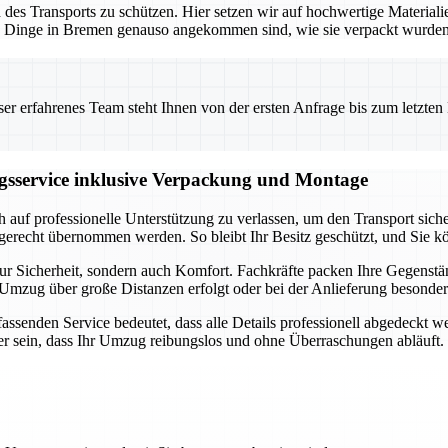
 des Transports zu schützen. Hier setzen wir auf hochwertige Materia
hre Dinge in Bremen genauso angekommen sind, wie sie verpackt wurden
 erfahrenes Team steht Ihnen von der ersten Anfrage bis zum letzten Ka
service inklusive Verpackung und Montage
uf professionelle Unterstützung zu verlassen, um den Transport siche
hgerecht übernommen werden. So bleibt Ihr Besitz geschützt, und Sie k
r Sicherheit, sondern auch Komfort. Fachkräfte packen Ihre Gegenstän
r Umzug über große Distanzen erfolgt oder bei der Anlieferung besonde
nden Service bedeutet, dass alle Details professionell abgedeckt w
cher sein, dass Ihr Umzug reibungslos und ohne Überraschungen abläuft.