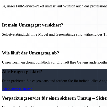
Ja, unser Full-Service-Paket umfasst auf Wunsch auch das professio
Ist mein Umzugsgut versichert?
Selbstverständlich! Ihre Möbel und Gegenstände sind während des Tra
Wie läuft der Umzugstag ab?
Unser Team erscheint pünktlich vor Ort, lädt Ihre Gegenstände sorgfälti
Alle Fragen geklärt?
Dann probieren Sie es jetzt aus und fordern Sie Ihr individuelles Ang
Jetzt Anfrage starten
Verpackungsservice für einen sicheren Umzug – Sicher